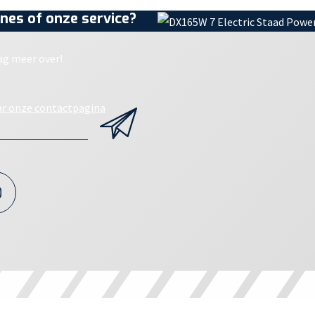
nes of onze service?
ag meer over!
ar onze contactpagina