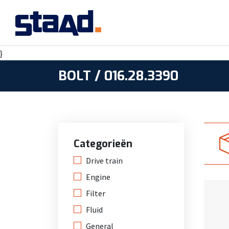
}
BOLT / 016.28.3390
Categorieën
Drive train
Engine
Filter
Fluid
General