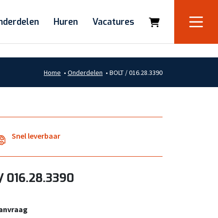
nderdelen
Huren
Vacatures
Home
•
Onderdelen
•
BOLT / 016.28.3390
Snel leverbaar
/ 016.28.3390
aanvraag