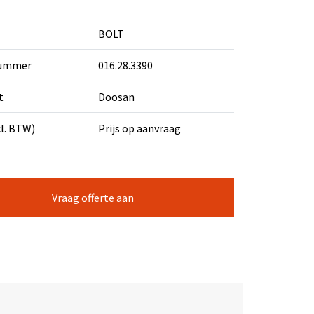
BOLT
nummer
016.28.3390
t
Doosan
cl. BTW)
Prijs op aanvraag
Vraag offerte aan