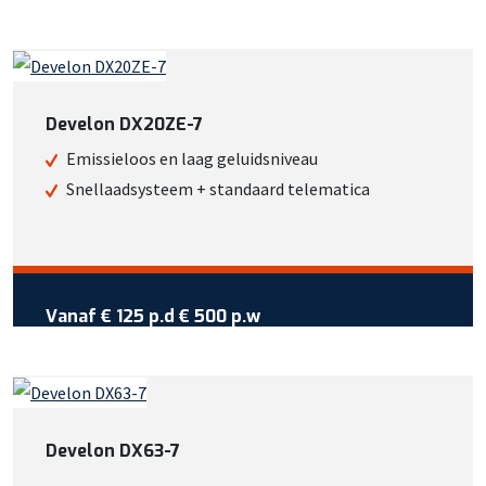
Wil je meer weten over deze
machine?
Bel +31 413 725 116
Develon DX20ZE-7
Of bekijk meer informatie
Emissieloos en laag geluidsniveau
Snellaadsysteem + standaard telematica
Vraag reservering aan
Vanaf €
125
per dag
Vanaf
€ 125 p.d
€ 500 p.w
Wil je meer weten over deze
machine?
Bel +31 413 725 116
Develon DX63-7
Of bekijk meer informatie