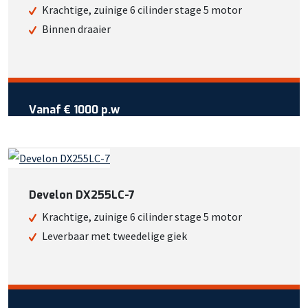
Of bekijk meer informatie
Krachtige, zuinige 6 cilinder stage 5 motor
Binnen draaier
Vraag reservering aan
Vanaf €
1000
per week
Vanaf
€ 1000 p.w
Wil je meer weten over deze
machine?
Bel +31 413 725 116
Develon DX255LC-7
Of bekijk meer informatie
Krachtige, zuinige 6 cilinder stage 5 motor
Leverbaar met tweedelige giek
Vraag reservering aan
Vanaf €
1100
per week