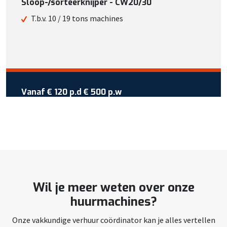
Sloop-/sorteerknijper - CW20/30
Of bekijk meer informatie
T.b.v. 10 / 19 tons machines
Vraag reservering aan
Vanaf €
120
per dag
Vanaf
€ 120 p.d
€ 500 p.w
Wil je meer weten over deze
machine?
Bel +31 413 725 116
Of bekijk meer informatie
Wil je meer weten over onze
Vraag reservering aan
huurmachines?
Onze vakkundige verhuur coördinator kan je alles vertellen