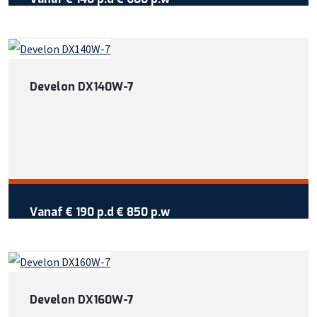
Wil je meer weten over deze
machine?
Bel +31 413 725 116
Develon DX140W-7
Of bekijk meer informatie
Vraag reservering aan
Vanaf €
190
per dag
Vanaf
€ 190 p.d
€ 850 p.w
Wil je meer weten over deze
machine?
Bel +31 413 725 116
Develon DX160W-7