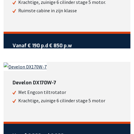
Of bekijk meer informatie
Krachtige, zuinige 6 cilinder stage 5 motor.
Ruimste cabine in zijn klasse
Vraag reservering aan
Vanaf €
190
per dag
Vanaf
€ 190 p.d
€ 850 p.w
Wil je meer weten over deze
machine?
Bel +31 413 725 116
Develon DX170W-7
Of bekijk meer informatie
Met Engcon tiltrotator
Krachtige, zuinige 6 cilinder stage 5 motor
Vraag reservering aan
Vanaf €
200
per dag