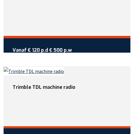
Of bekijk meer informatie
Vraag reservering aan
Vanaf €
120
per dag
Vanaf
€ 120 p.d
€ 500 p.w
Wil je meer weten over deze
machine?
Bel +31 413 725 116
Trimble TDL machine radio
Of bekijk meer informatie
Vraag reservering aan