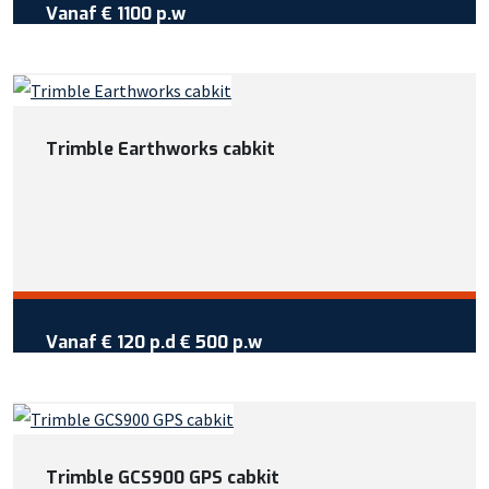
Vanaf
€ 1100 p.w
Wil je meer weten over deze
machine?
Bel +31 413 725 116
Trimble Earthworks cabkit
Of bekijk meer informatie
Vraag reservering aan
Vanaf €
120
per dag
Vanaf
€ 120 p.d
€ 500 p.w
Wil je meer weten over deze
machine?
Bel +31 413 725 116
Trimble GCS900 GPS cabkit