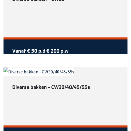
Of bekijk meer informatie
Vraag reservering aan
Vanaf €
50
per dag
Vanaf
€ 50 p.d
€ 200 p.w
Wil je meer weten over deze
machine?
Bel +31 413 725 116
Diverse bakken - CW30/40/45/55s
Of bekijk meer informatie
Vraag reservering aan