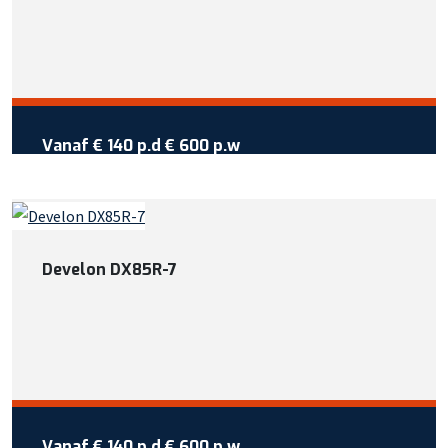
Vraag reservering aan
Vanaf €
140
per dag
Vanaf
€ 140 p.d
€ 600 p.w
Wil je meer weten over deze
machine?
Bel +31 413 725 116
Develon DX85R-7
Of bekijk meer informatie
Vraag reservering aan
Vanaf €
140
per dag
Vanaf
€ 140 p.d
€ 600 p.w