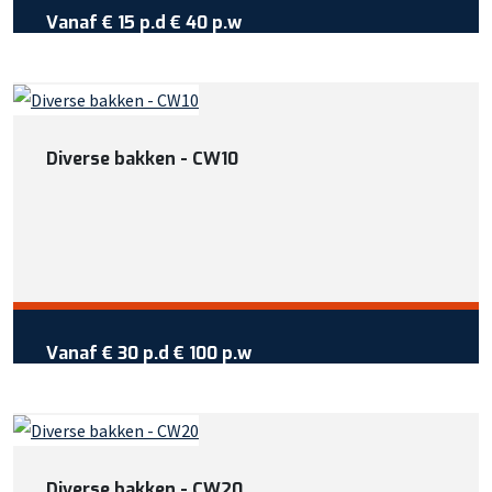
Vanaf €
15
per dag
Vanaf
€ 15 p.d
€ 40 p.w
Wil je meer weten over deze
machine?
Bel +31 413 725 116
Diverse bakken - CW10
Of bekijk meer informatie
Vraag reservering aan
Vanaf €
30
per dag
Vanaf
€ 30 p.d
€ 100 p.w
Wil je meer weten over deze
machine?
Bel +31 413 725 116
Diverse bakken - CW20