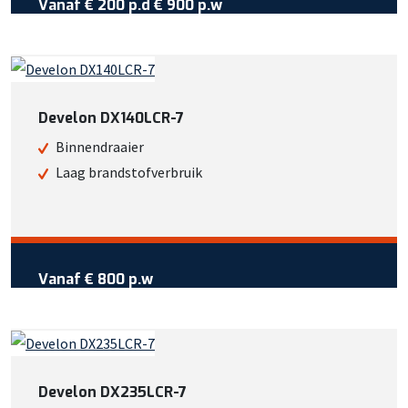
Vanaf
€ 200 p.d
€ 900 p.w
Wil je meer weten over deze
machine?
Bel +31 413 725 116
Develon DX140LCR-7
Of bekijk meer informatie
Binnendraaier
Laag brandstofverbruik
Vraag reservering aan
Vanaf €
800
per week
Vanaf
€ 800 p.w
Wil je meer weten over deze
machine?
Bel +31 413 725 116
Develon DX235LCR-7