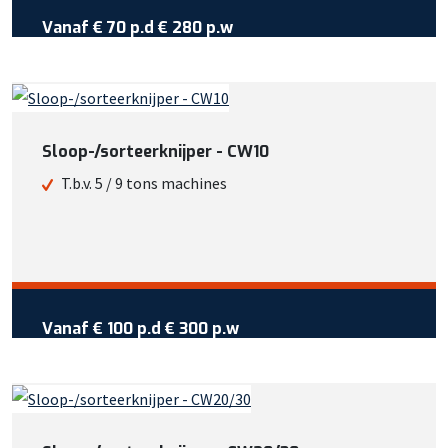
Vanaf €
70
per dag
Vanaf
€ 70 p.d
€ 280 p.w
Wil je meer weten over deze
machine?
Bel +31 413 725 116
Sloop-/sorteerknijper - CW10
Of bekijk meer informatie
T.b.v. 5 / 9 tons machines
Vraag reservering aan
Vanaf €
100
per dag
Vanaf
€ 100 p.d
€ 300 p.w
Wil je meer weten over deze
machine?
Bel +31 413 725 116