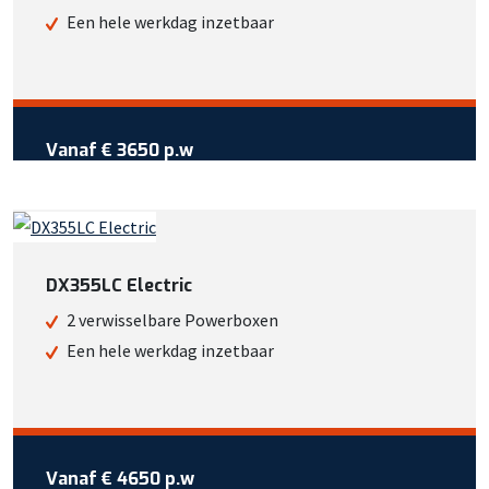
Een hele werkdag inzetbaar
Vanaf €
3650
per week
Vanaf
€ 3650 p.w
Wil je meer weten over deze
machine?
Bel +31 413 725 116
DX355LC Electric
Of bekijk meer informatie
2 verwisselbare Powerboxen
Een hele werkdag inzetbaar
Vraag reservering aan
Vanaf €
4650
per week
Vanaf
€ 4650 p.w