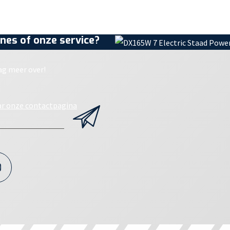
nes of onze service?
ag meer over!
ar onze contactpagina