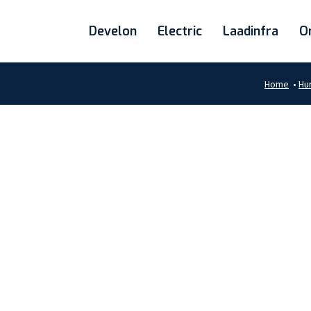
Develon
Electric
Laadinfra
O
Home
•
Hu