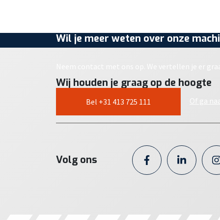
Wil je meer weten over onze machi
Neem contact met ons op. We vertellen je er gra
Wij houden je graag op de hoogte
Of ga na
Bel +31 413 725 111
Volg ons