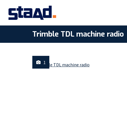
Trimble TDL machine radio
1