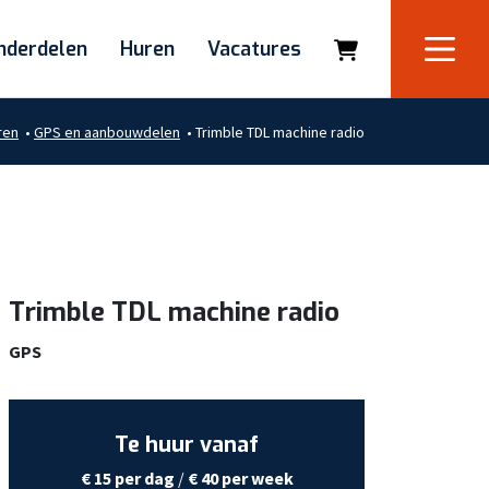
nderdelen
Huren
Vacatures
ren
•
GPS en aanbouwdelen
•
Trimble TDL machine radio
Trimble TDL machine radio
GPS
Te huur vanaf
€ 15 per dag
/
€ 40 per week