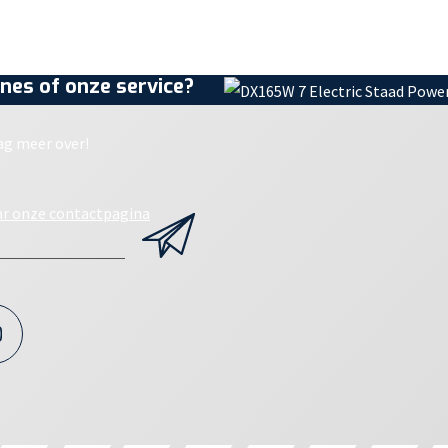
nes of onze service?
ag meer over!
ar onze contactpagina