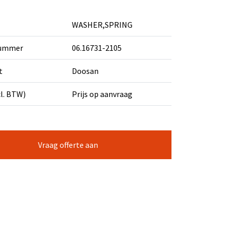
WASHER,SPRING
nummer
06.16731-2105
t
Doosan
cl. BTW)
Prijs op aanvraag
Vraag offerte aan