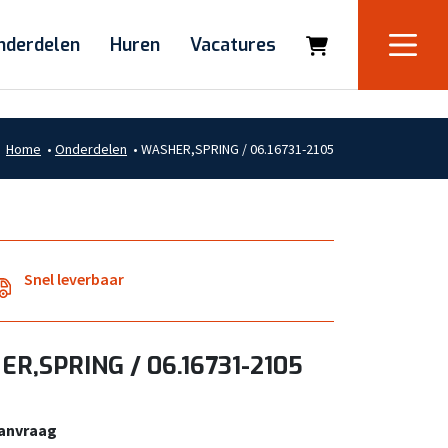
nderdelen
Huren
Vacatures
Home
•
Onderdelen
•
WASHER,SPRING / 06.16731-2105
Snel leverbaar
R,SPRING / 06.16731-2105
aanvraag