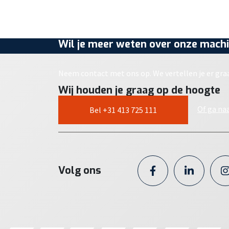
Wil je meer weten over onze machi
Neem contact met ons op. We vertellen je er gra
Wij houden je graag op de hoogte
Of ga na
Bel +31 413 725 111
Volg ons