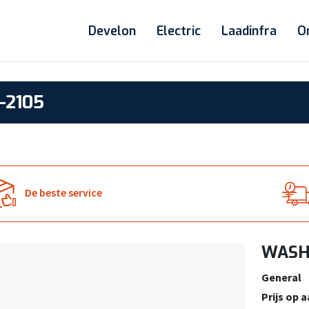
Develon
Electric
Laadinfra
O
-2105
De beste service
WASHE
General
Prijs op 