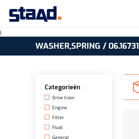
}
WASHER,SPRING / 06.16731
Categorieën
Drive train
Engine
Filter
Fluid
General