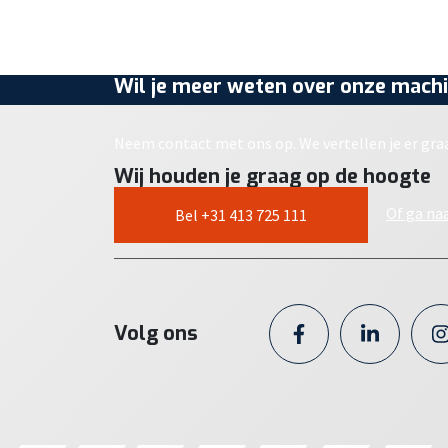
Wil je meer weten over onze machi
Neem contact met ons op. We vertellen je er gra
Wij houden je graag op de hoogte
Of ga na
Bel +31 413 725 111
Volg ons