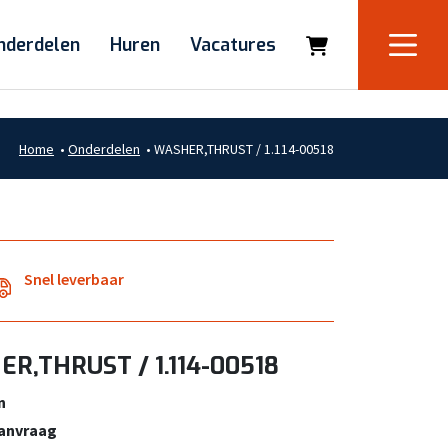
nderdelen
Huren
Vacatures
Home
•
Onderdelen
•
WASHER,THRUST / 1.114-00518
Snel leverbaar
R,THRUST / 1.114-00518
n
aanvraag