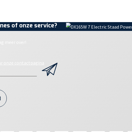
nes of onze service?
ag meer over!
ar onze contactpagina