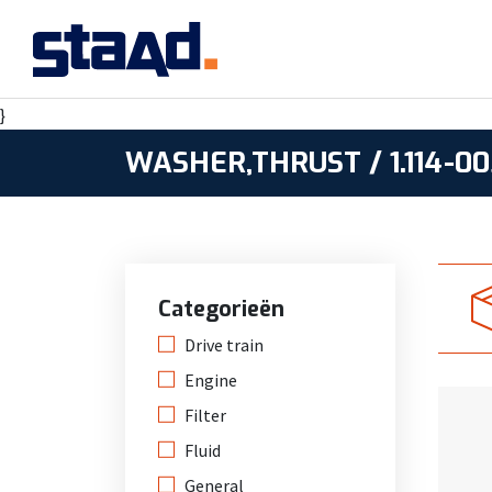
}
WASHER,THRUST / 1.114-00
Categorieën
Drive train
Engine
Filter
Fluid
General