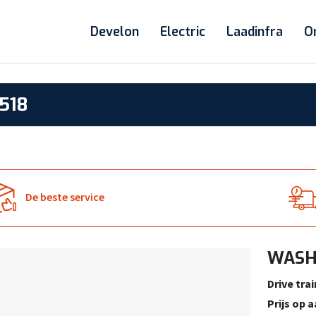
Develon
Electric
Laadinfra
O
518
De beste service
WASHE
Drive trai
Prijs op 