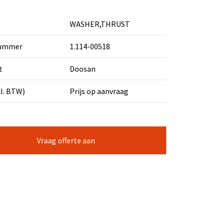
WASHER,THRUST
nummer
1.114-00518
t
Doosan
cl. BTW)
Prijs op aanvraag
Vraag offerte aan