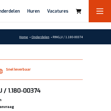
nderdelen
Huren
Vacatures
Home
•
Onderdelen
•
RING,U / 1.180-00374
Snel leverbaar
U / 1.180-00374
n
aanvraag