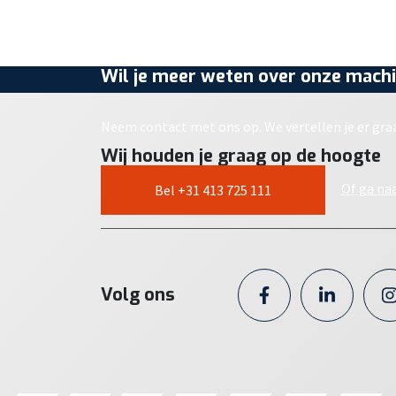
Wil je meer weten over onze machi
Neem contact met ons op. We vertellen je er gra
Wij houden je graag op de hoogte
Of ga na
Bel +31 413 725 111
Volg ons