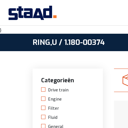
}
RING,U / 1.180-00374
Categorieën
Drive train
Engine
Filter
Fluid
General