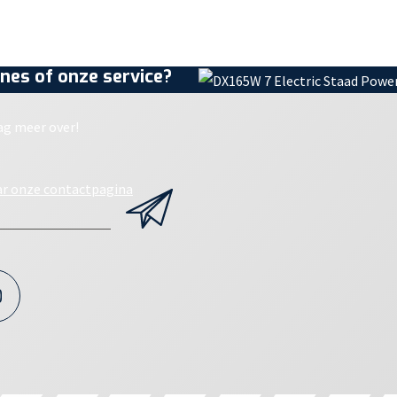
nes of onze service?
ag meer over!
ar onze contactpagina