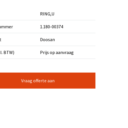
RING,U
nummer
1.180-00374
t
Doosan
cl. BTW)
Prijs op aanvraag
Vraag offerte aan