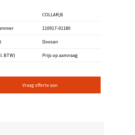
COLLAR;B
nummer
110917-01180
t
Doosan
cl. BTW)
Prijs op aanvraag
Vraag offerte aan