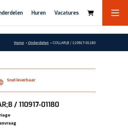
nderdelen
Huren
Vacatures
Home
•
Onderdelen
•
COLLAR;B / 110917-01180
Snel leverbaar
R;B / 110917-01180
riage
aanvraag