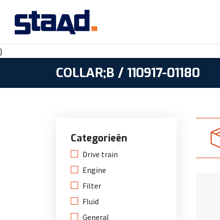
}
COLLAR;B / 110917-01180
Categorieën
Drive train
Engine
Filter
Fluid
General