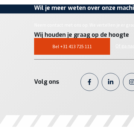
Wil je meer weten over onze machi
Neem contact met ons op. We vertellen je er gra
Wij houden je graag op de hoogte
Of ga na
Bel +31 413 725 111
Volg ons