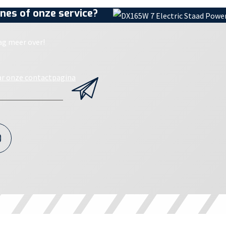
nes of onze service?
ag meer over!
ar onze contactpagina