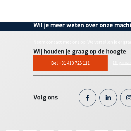
Wil je meer weten over onze machi
Neem contact met ons op. We vertellen je er gra
Wij houden je graag op de hoogte
Of ga na
Bel +31 413 725 111
Volg ons