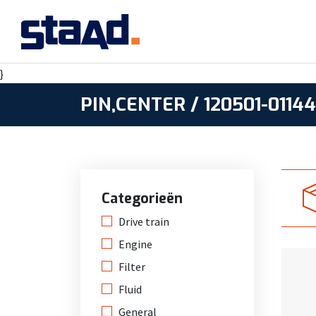
}
PIN,CENTER / 120501-01144
Categorieën
Drive train
Engine
Filter
Fluid
General