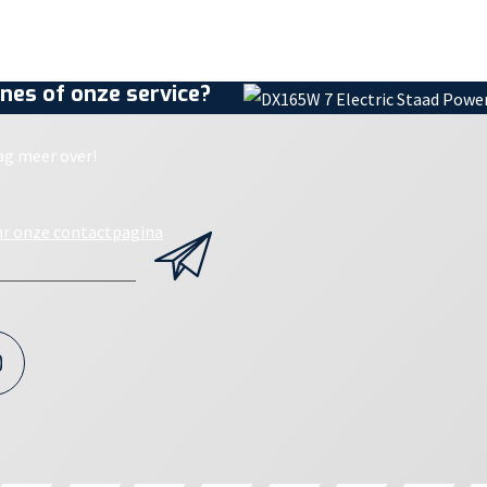
nes of onze service?
ag meer over!
ar onze contactpagina