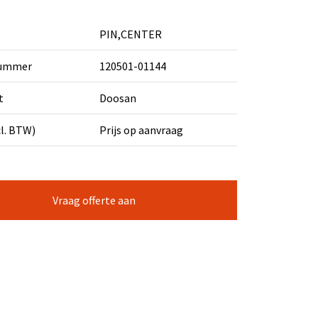
PIN,CENTER
nummer
120501-01144
t
Doosan
cl. BTW)
Prijs op aanvraag
Vraag offerte aan