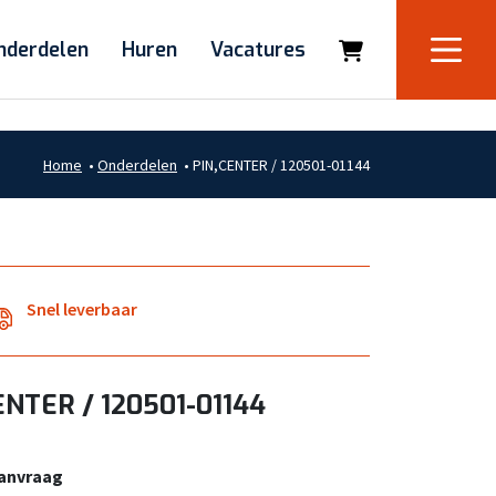
nderdelen
Huren
Vacatures
Home
•
Onderdelen
•
PIN,CENTER / 120501-01144
Snel leverbaar
ENTER / 120501-01144
aanvraag