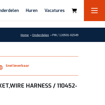
nderdelen
Huren
Vacatures
Home
•
Onderdelen
•
PIN / 120501-02549
Snel leverbaar
ET,WIRE HARNESS / 110452-