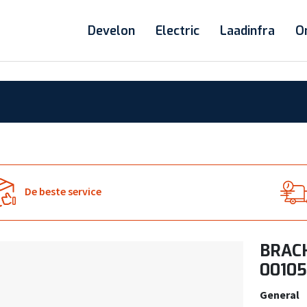
Develon
Electric
Laadinfra
O
De beste service
BRACK
00105
General