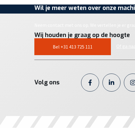
Wil je meer weten over onze machi
Neem contact met ons op. We vertellen je er gra
Wij houden je graag op de hoogte
Of ga na
Bel +31 413 725 111
Volg ons