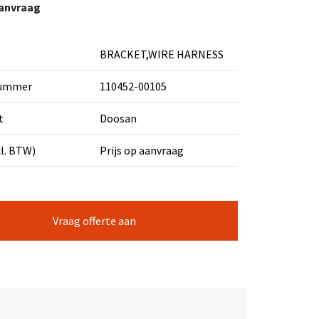
aanvraag
BRACKET,WIRE HARNESS
nummer
110452-00105
t
Doosan
cl. BTW)
Prijs op aanvraag
Vraag offerte aan