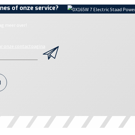
nes of onze service?
ag meer over!
ar onze contactpagina