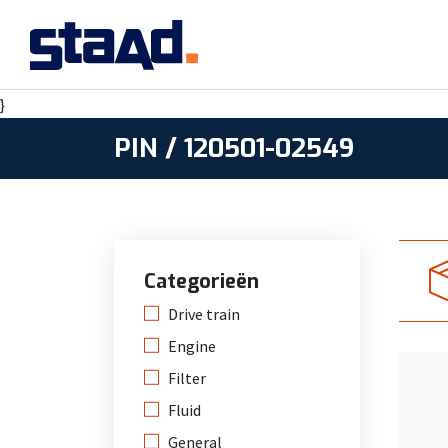
}
PIN / 120501-02549
Categorieën
Drive train
Engine
Filter
Fluid
General