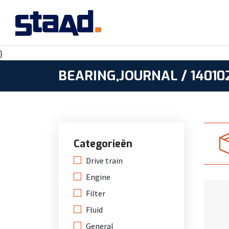
}
BEARING,JOURNAL / 140102
Categorieën
Drive train
Engine
Filter
Fluid
General