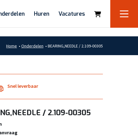
nderdelen
Huren
Vacatures
Home
•
Onderdelen
•
BEARING,NEEDLE / 2.109-00305
Snel leverbaar
NG,NEEDLE / 2.109-00305
n
aanvraag