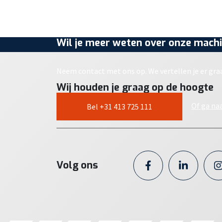
Wil je meer weten over onze machi
Neem contact met ons op. We vertellen je er gra
Wij houden je graag op de hoogte
Of ga na
Bel +31 413 725 111
Volg ons