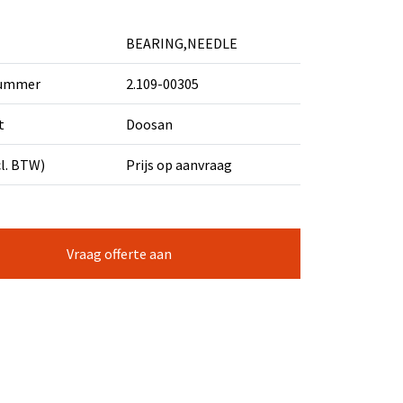
BEARING,NEEDLE
nummer
2.109-00305
t
Doosan
cl. BTW)
Prijs op aanvraag
Vraag offerte aan