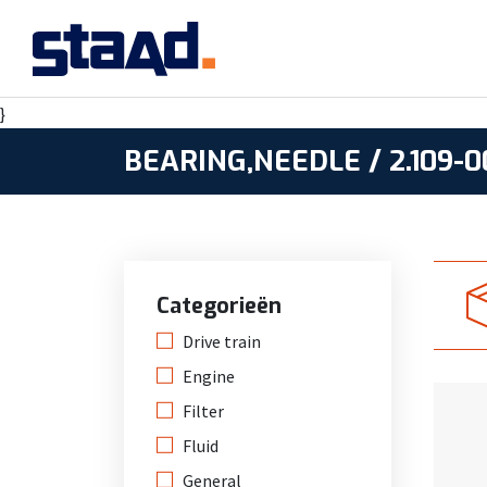
}
BEARING,NEEDLE / 2.109-
Categorieën
Drive train
Engine
Filter
Fluid
General