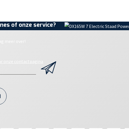
nes of onze service?
ag meer over!
ar onze contactpagina