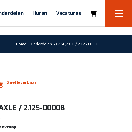
nderdelen
Huren
Vacatures
Home
•
Onderdelen
•
CASE,AXLE / 2.125-00008
Snel leverbaar
AXLE / 2.125-00008
n
aanvraag