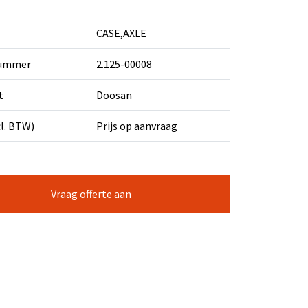
CASE,AXLE
nummer
2.125-00008
t
Doosan
cl. BTW)
Prijs op aanvraag
Vraag offerte aan