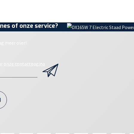
nes of onze service?
ag meer over!
ar onze contactpagina