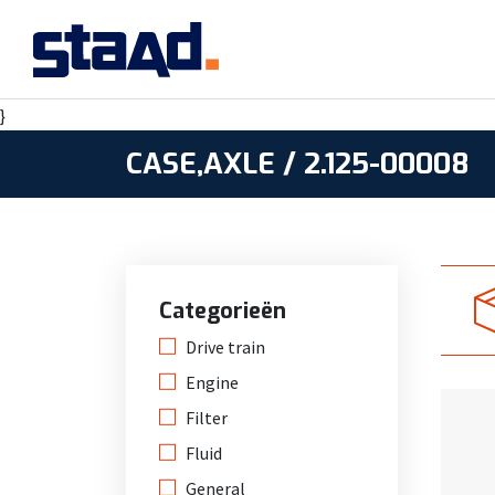
}
CASE,AXLE / 2.125-00008
Categorieën
Drive train
Engine
Filter
Fluid
General