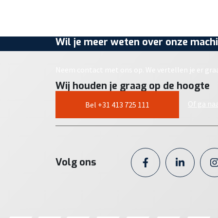
Wil je meer weten over onze machi
Neem contact met ons op. We vertellen je er gra
Wij houden je graag op de hoogte
Of ga na
Bel +31 413 725 111
Volg ons