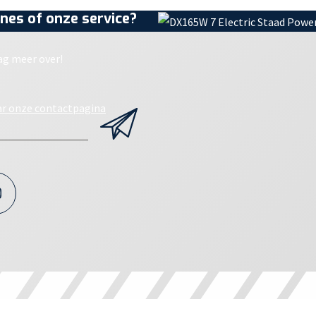
nes of onze service?
ag meer over!
ar onze contactpagina