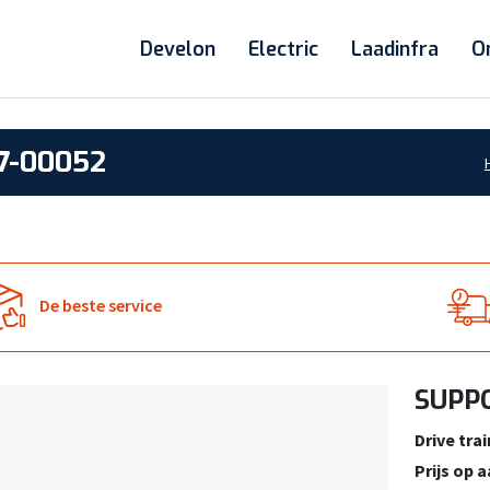
Develon
Electric
Laadinfra
O
7-00052
De beste service
SUPPO
Drive trai
Prijs op 