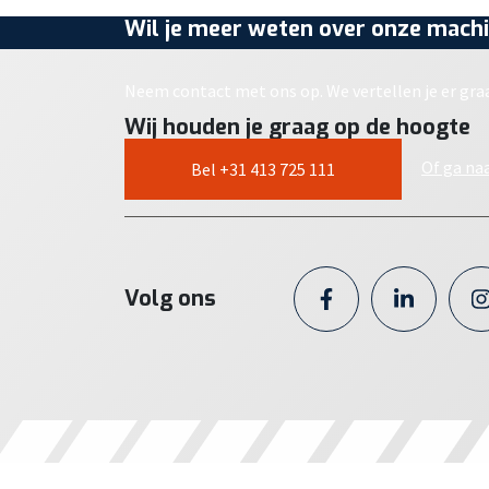
Wil je meer weten over onze machi
Neem contact met ons op. We vertellen je er gra
Wij houden je graag op de hoogte
Of ga na
Bel +31 413 725 111
Volg ons