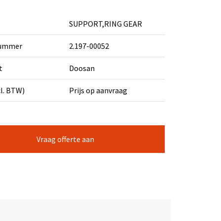
SUPPORT,RING GEAR
nummer
2.197-00052
t
Doosan
cl. BTW)
Prijs op aanvraag
Vraag offerte aan