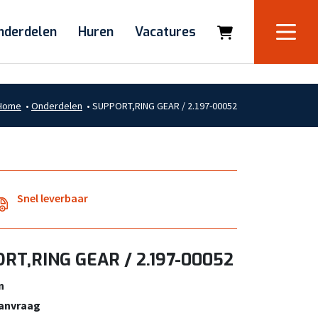
nderdelen
Huren
Vacatures
Home
•
Onderdelen
•
SUPPORT,RING GEAR / 2.197-00052
Snel leverbaar
RT,RING GEAR / 2.197-00052
n
aanvraag