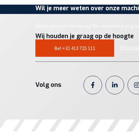
Wil je meer weten over onze machi
Neem contact met ons op. We vertellen je er gra
Wij houden je graag op de hoogte
Of ga na
Bel +31 413 725 111
Volg ons