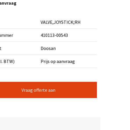
aanvraag
VALVE,JOYSTICK;RH
nummer
410113-00543
t
Doosan
cl. BTW)
Prijs op aanvraag
Vraag offerte aan