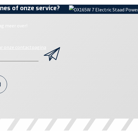
nes of onze service?
ag meer over!
ar onze contactpagina