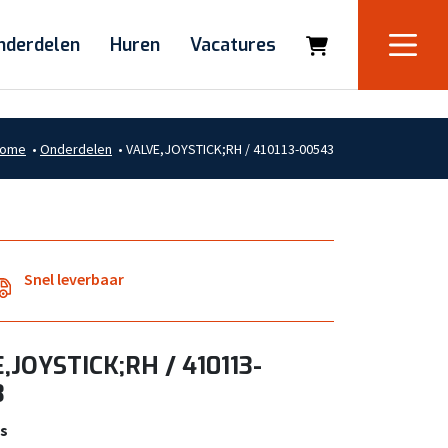
nderdelen
Huren
Vacatures
ome
•
Onderdelen
•
VALVE,JOYSTICK;RH / 410113-00543
Snel leverbaar
,JOYSTICK;RH / 410113-
3
s