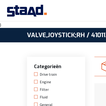
}
VALVE,JOYSTICK;RH / 4101
Categorieën
Drive train
Engine
Filter
Fluid
General