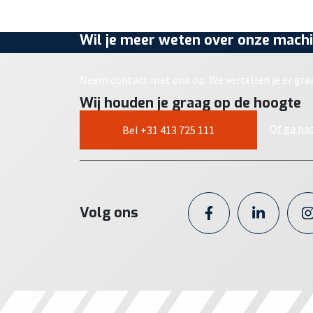
Wil je meer weten over onze machi
Neem contact met ons op. We vertellen je er gra
Wij houden je graag op de hoogte
Of ga na
Bel +31 413 725 111
Volg ons