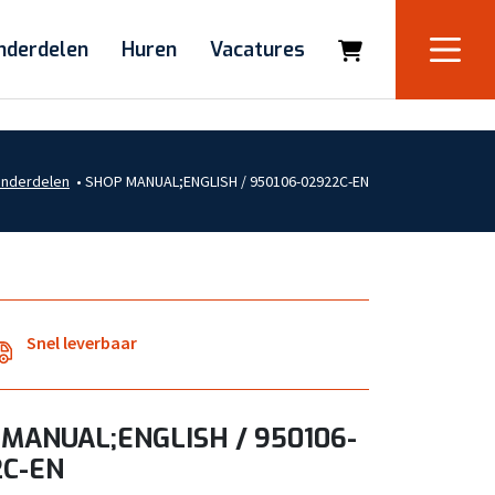
nderdelen
Huren
Vacatures
nderdelen
•
SHOP MANUAL;ENGLISH / 950106-02922C-EN
Snel leverbaar
MANUAL;ENGLISH / 950106-
2C-EN