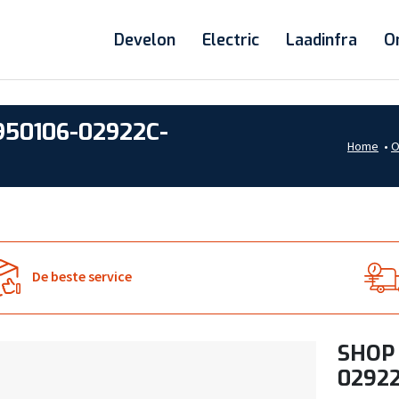
Develon
Electric
Laadinfra
O
950106-02922C-
Home
•
O
De beste service
SHOP 
0292