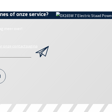
nes of onze service?
ag meer over!
ar onze contactpagina