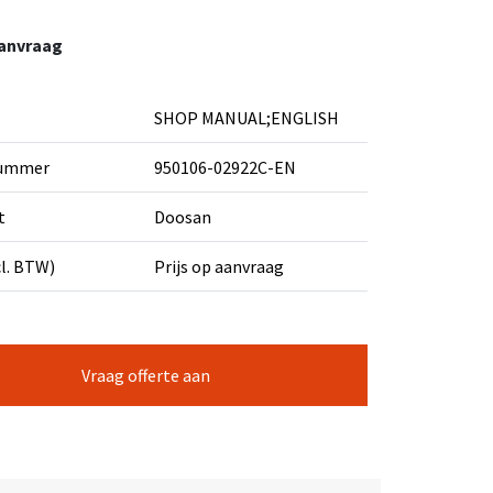
aanvraag
SHOP MANUAL;ENGLISH
nummer
950106-02922C-EN
t
Doosan
cl. BTW)
Prijs op aanvraag
Vraag offerte aan