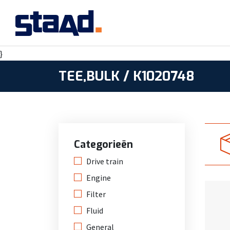
}
TEE,BULK / K1020748
Categorieën
Drive train
Engine
Filter
Fluid
General