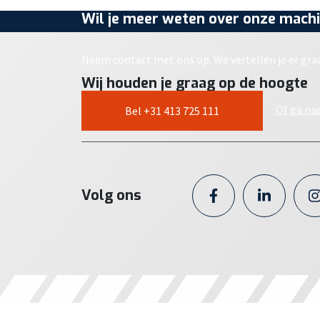
Wil je meer weten over onze machi
Neem contact met ons op. We vertellen je er gra
Wij houden je graag op de hoogte
Of ga na
Bel +31 413 725 111
Volg ons