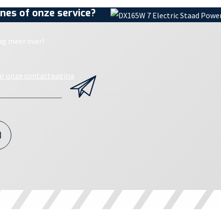
nes of onze service?
ag meer over!
ar onze contactpagina