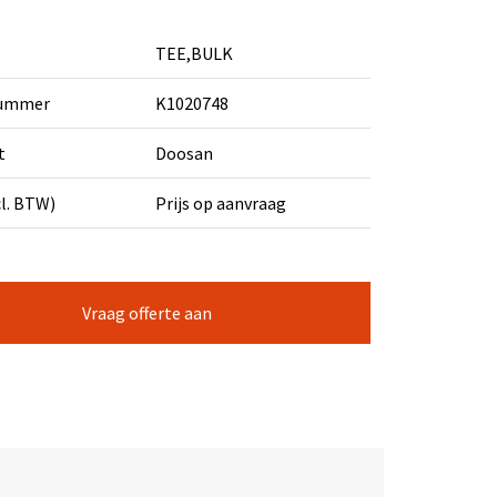
TEE,BULK
nummer
K1020748
t
Doosan
cl. BTW)
Prijs op aanvraag
Vraag offerte aan