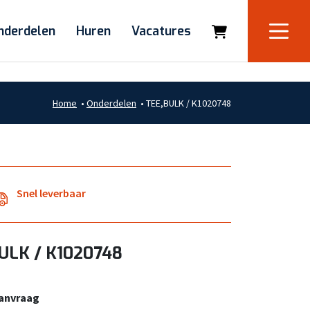
nderdelen
Huren
Vacatures
Home
•
Onderdelen
•
TEE,BULK / K1020748
Snel leverbaar
ULK / K1020748
aanvraag