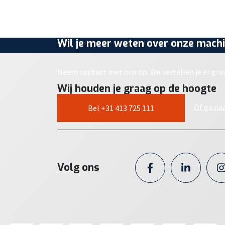
Wil je meer weten over onze machi
Neem contact met ons op. We vertellen je er gra
Wij houden je graag op de hoogte
Of ga na
Bel +31 413 725 111
Volg ons