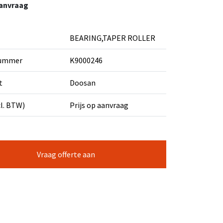
aanvraag
BEARING,TAPER ROLLER
nummer
K9000246
t
Doosan
cl. BTW)
Prijs op aanvraag
Vraag offerte aan