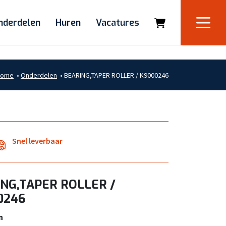
nderdelen
Huren
Vacatures
Home
•
Onderdelen
•
BEARING,TAPER ROLLER / K9000246
Snel leverbaar
NG,TAPER ROLLER /
0246
n