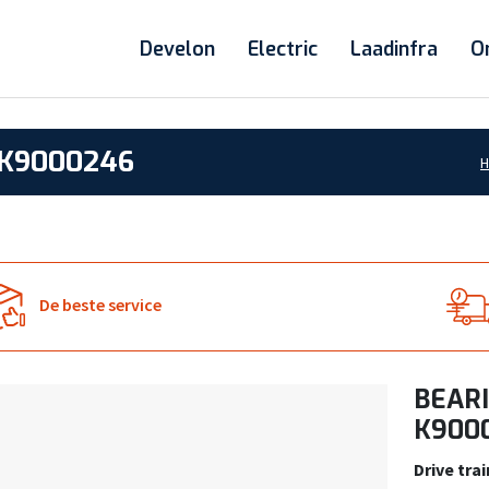
Develon
Electric
Laadinfra
O
 K9000246
De beste service
BEARI
K900
Drive trai