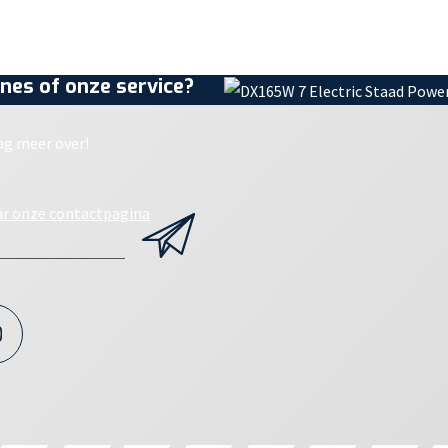
nes of onze service?
ag meer over!
ar onze contactpagina