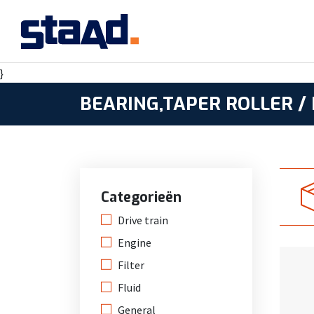
}
BEARING,TAPER ROLLER /
Categorieën
Drive train
Engine
Filter
Fluid
General