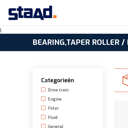
}
BEARING,TAPER ROLLER /
Categorieën
Drive train
Engine
Filter
Fluid
General