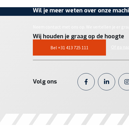
Wil je meer weten over onze machi
Neem contact met ons op. We vertellen je er gra
Wij houden je graag op de hoogte
Of ga na
Bel +31 413 725 111
Volg ons