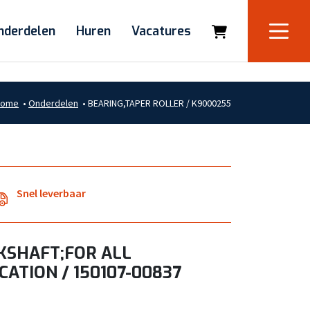
nderdelen
Huren
Vacatures
Home
•
Onderdelen
•
BEARING,TAPER ROLLER / K9000255
Snel leverbaar
KSHAFT;FOR ALL
CATION / 150107-00837