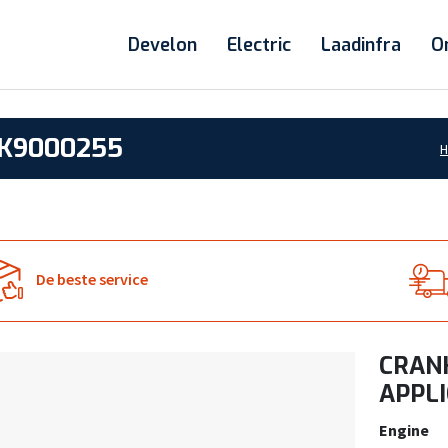
Develon
Electric
Laadinfra
O
 K9000255
De beste service
CRAN
APPLI
Engine