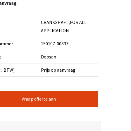
aanvraag
CRANKSHAFT;FOR ALL
APPLICATION
nummer
150107-00837
t
Doosan
cl. BTW)
Prijs op aanvraag
Vraag offerte aan