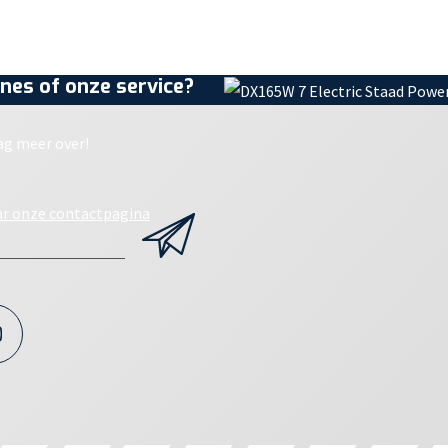
nes of onze service?
ag meer over!
ar onze contactpagina