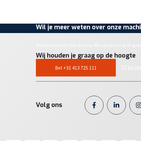
Wil je meer weten over onze machi
Neem contact met ons op. We vertellen je er gra
Wij houden je graag op de hoogte
Of ga na
Bel +31 413 725 111
Volg ons