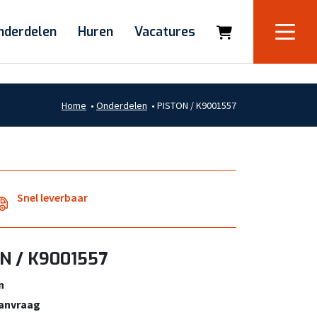
nderdelen
Huren
Vacatures
Home
•
Onderdelen
•
PISTON / K9001557
Snel leverbaar
N / K9001557
n
aanvraag