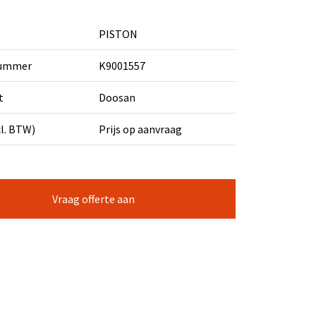
PISTON
nummer
K9001557
t
Doosan
cl. BTW)
Prijs op aanvraag
Vraag offerte aan