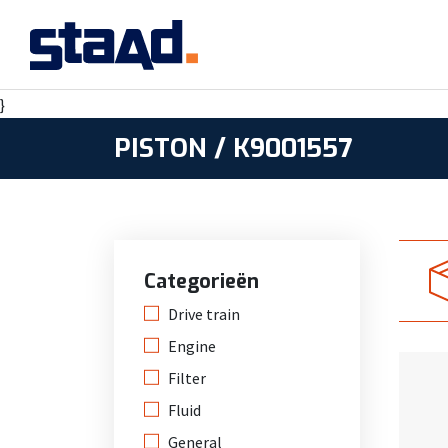
}
PISTON / K9001557
Categorieën
Drive train
Engine
Filter
Fluid
General