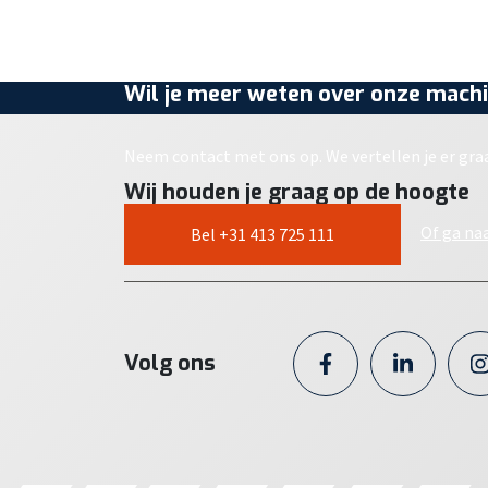
Wil je meer weten over onze machi
Neem contact met ons op. We vertellen je er gra
Wij houden je graag op de hoogte
Of ga na
Bel +31 413 725 111
Volg ons