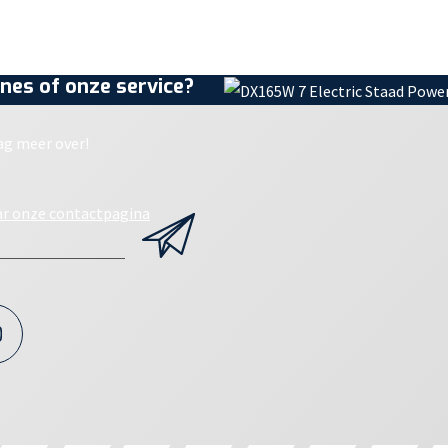
nes of onze service?
ag meer over!
ar onze contactpagina