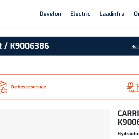
Develon
Electric
Laadinfra
O
 / K9006386
Ho
De beste service
CARRI
K900
Hydraulic