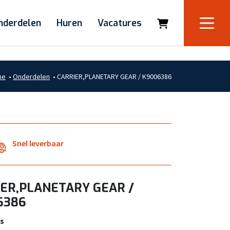
nderdelen
Huren
Vacatures
me
•
Onderdelen
•
CARRIER,PLANETARY GEAR / K9006386
Snel leverbaar
ER,PLANETARY GEAR /
6386
s