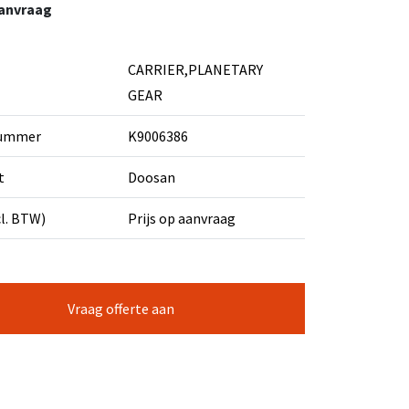
aanvraag
CARRIER,PLANETARY
GEAR
nummer
K9006386
t
Doosan
cl. BTW)
Prijs op aanvraag
Vraag offerte aan