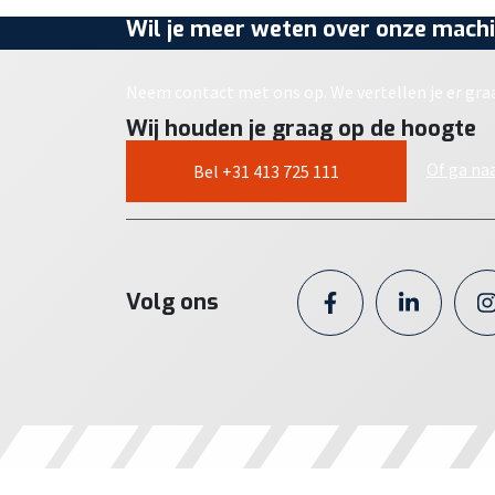
Wil je meer weten over onze machi
Neem contact met ons op. We vertellen je er gra
Wij houden je graag op de hoogte
Of ga na
Bel +31 413 725 111
Volg ons