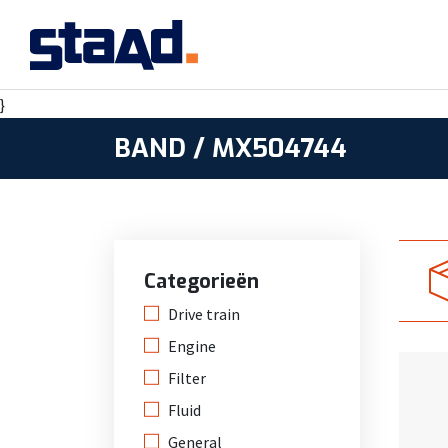
}
BAND / MX504744
Categorieën
Drive train
Engine
Filter
Fluid
General