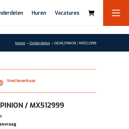
nderdelen
Huren
Vacatures
Home
•
Onderdelen
•
GEAR,PINION / MX512999
Snel leverbaar
PINION / MX512999
n
aanvraag