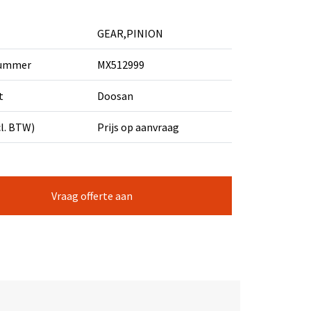
GEAR,PINION
nummer
MX512999
t
Doosan
cl. BTW)
Prijs op aanvraag
Vraag offerte aan