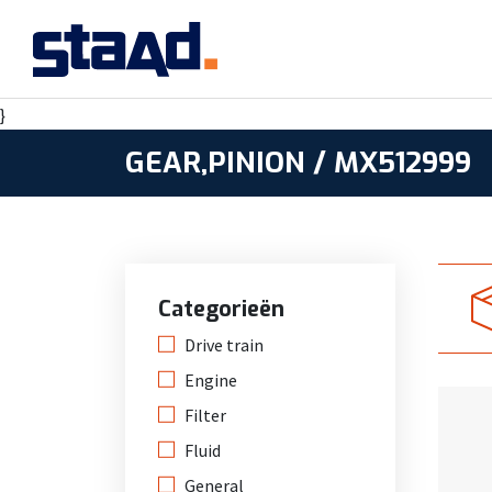
}
GEAR,PINION / MX512999
Categorieën
Drive train
Engine
Filter
Fluid
General