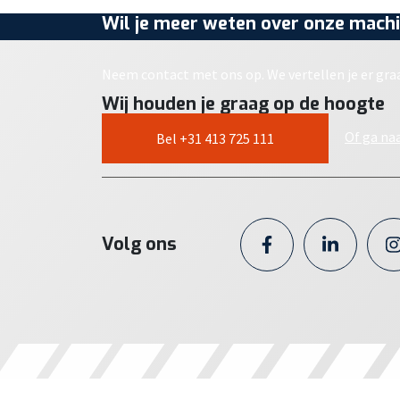
Wil je meer weten over onze machi
Neem contact met ons op. We vertellen je er gra
Wij houden je graag op de hoogte
Of ga na
Bel +31 413 725 111
Volg ons