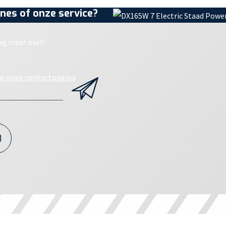
nes of onze service?
ag meer over!
ar onze contactpagina