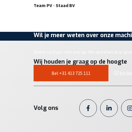
Team PV
-
Staad BV
Wil je meer weten over onze machi
Neem contact met ons op. We vertellen je er gra
Wij houden je graag op de hoogte
Of ga na
Bel +31 413 725 111
Volg ons