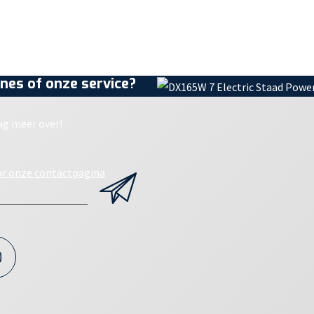
nes of onze service?
ag meer over!
ar onze contactpagina