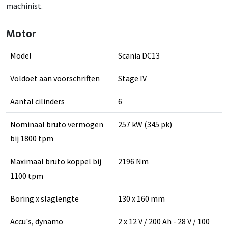
machinist.
Motor
Model
Scania DC13
Voldoet aan voorschriften
Stage IV
Aantal cilinders
6
Nominaal bruto vermogen
257 kW (345 pk)
bij 1800 tpm
Maximaal bruto koppel bij
2196 Nm
1100 tpm
Boring x slaglengte
130 x 160 mm
Accu's, dynamo
2 x 12 V / 200 Ah - 28 V / 100