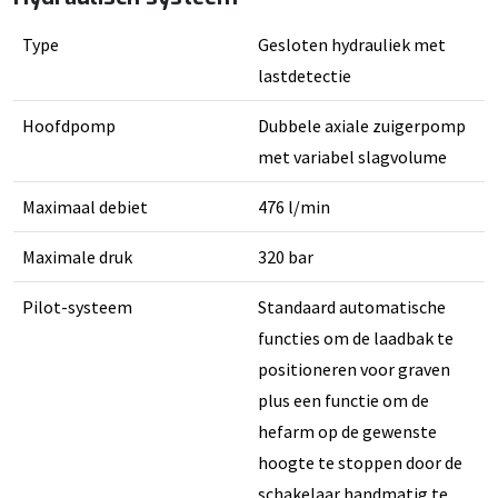
Type
Gesloten hydrauliek met
lastdetectie
Hoofdpomp
Dubbele axiale zuigerpomp
met variabel slagvolume
Maximaal debiet
476 l/min
Maximale druk
320 bar
Pilot-systeem
Standaard automatische
functies om de laadbak te
positioneren voor graven
plus een functie om de
hefarm op de gewenste
hoogte te stoppen door de
schakelaar handmatig te