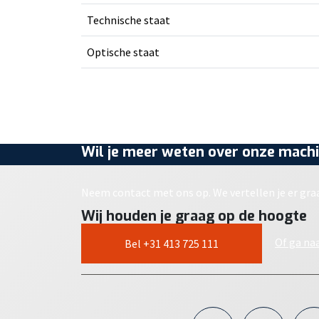
Technische staat
Optische staat
Wil je meer weten over onze machi
Neem contact met ons op. We vertellen je er gra
Wij houden je graag op de hoogte
Of ga na
Bel +31 413 725 111