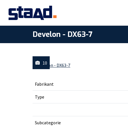
Develon - DX63-7
10
Fabrikant
Type
Subcategorie