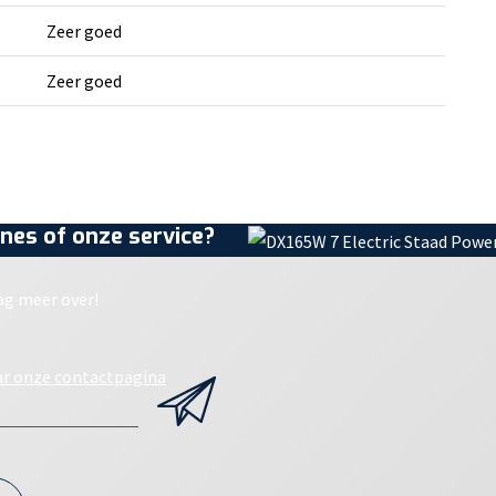
Zeer goed
Zeer goed
nes of onze service?
ag meer over!
ar onze contactpagina