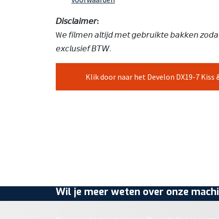
𝘋𝘪𝘴𝘤𝘭𝘢𝘪𝘮𝘦𝘳:
W𝘦 𝘧𝘪𝘭𝘮𝘦𝘯 𝘢𝘭𝘵𝘪𝘫𝘥 𝘮𝘦𝘵 𝘨𝘦𝘣𝘳𝘶𝘪𝘬𝘵𝘦 𝘣𝘢𝘬𝘬𝘦𝘯 𝘻𝘰𝘥𝘢
𝘦𝘹𝘤𝘭𝘶𝘴𝘪𝘦𝘧 𝘉𝘛𝘞.
Klik door naar het Develon DX19-7 Kiss 
Wil je meer weten over onze machi