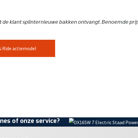
 𝘥𝘦 𝘬𝘭𝘢𝘯𝘵 𝘴𝘱𝘭𝘪𝘯𝘵𝘦𝘳𝘯𝘪𝘦𝘶𝘸𝘦 𝘣𝘢𝘬𝘬𝘦𝘯 𝘰𝘯𝘵𝘷𝘢𝘯𝘨𝘵. 𝘉𝘦𝘯𝘰𝘦𝘮𝘥𝘦 𝘱𝘳𝘪𝘫𝘴
& Ride actiemodel
nes of onze service?