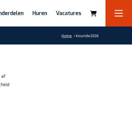
nderdelen
Huren
Vacatures
Home
•
kissride2026
 af
theid