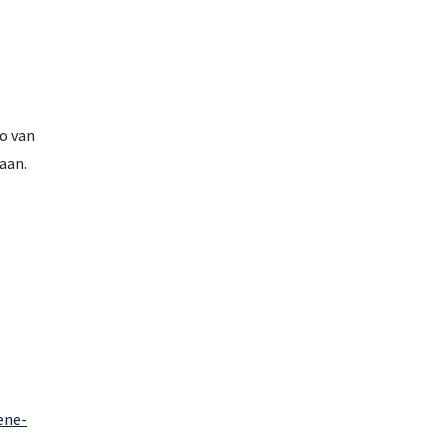
mo van
aan.
ene-