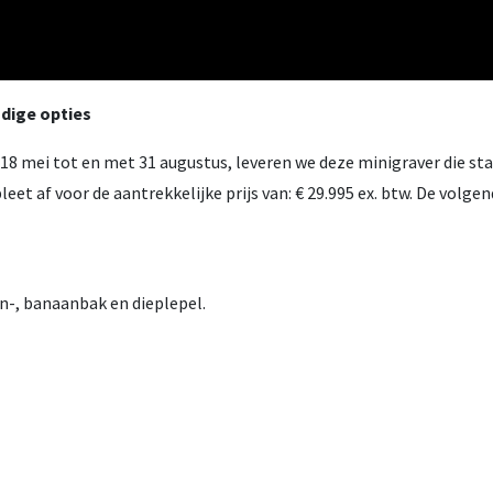
ndige opties
n 18 mei tot en met 31 augustus, leveren we deze minigraver die st
pleet af voor de aantrekkelijke prijs van: € 29.995 ex. btw. De volge
n-, banaanbak en dieplepel.