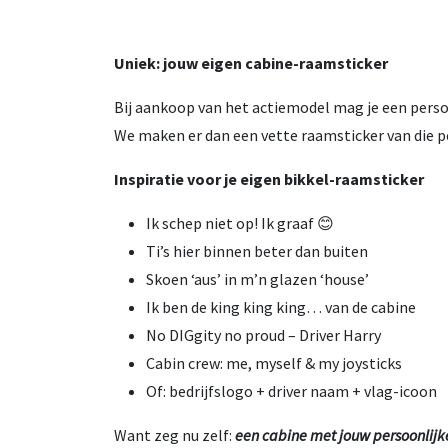
Uniek: jouw eigen cabine-raamsticker
Bij aankoop van het actiemodel mag je een persoo
We maken er dan een vette raamsticker van die p
Inspiratie voor je eigen bikkel-raamsticker
Ik schep niet op! Ik graaf 😊
Ti’s hier binnen beter dan buiten
Skoen ‘aus’ in m’n glazen ‘house’
Ik ben de king king king… van de cabine
No DIGgity no proud – Driver Harry
Cabin crew: me, myself & my joysticks
Of: bedrijfslogo + driver naam + vlag-icoon
Want zeg nu zelf:
een cabine met jouw persoonlijk