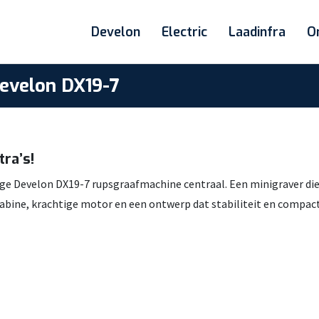
Develon
Electric
Laadinfra
O
Develon DX19-7
ra’s!
tige Develon DX19-7 rupsgraafmachine centraal. Een minigraver die
cabine, krachtige motor en een ontwerp dat stabiliteit en compac