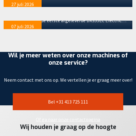
nummer 2 en 3
27 juli 2026
De machineafleveringen bij onze partner GMB lopen
soepel door. Na de eerste afgeleverde DX355LC Electric…
07 juli 2026
Wil je meer weten over onze machines of
onze service?
Neem contact met ons op. We vertellen je er graag meer over!
Bel +31 413 725 111
Of ga naar onze contactpagina
Wij houden je graag op de hoogte