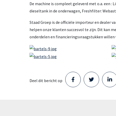
De machine is compleet geleverd met o.a. een : 
dieseltank in de onderwagen, Freshfilter: Webasto
Staad Groep is de officiële importeur en dealer
helpen onze klanten succesvol te zijn. Dit kan m
onderdelen en financieringsvraagstukken willen w
Deel dit bericht op
Staad opent nieuw Parts
Center in Schijndel en zet
volgende stap in haar groei
Staad heeft een locatie betrokken in
Schijndel. Met de opening van dit nieuwe