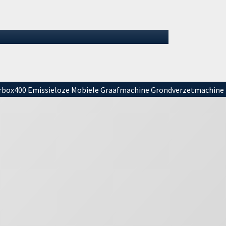
partner GMB lopen soepel door. Na de
eerste afgeleverde DX355LC Electric…
07 juli 2026