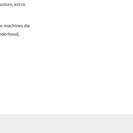
unten, extra
.
de machines die
onderhoud,
Afgeleverd bij GMB: DX355LC
Electric nummer 2 en 3
De machineafleveringen bij onze