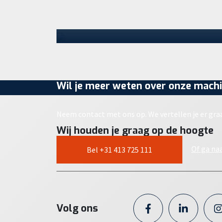
Parts Center zet het bedrijf een
volgende…
30 juli 2026
Wil je meer weten over onze machi
Neem contact met ons op. We vertellen je er gra
Wij houden je graag op de hoogte
Of ga na
Bel +31 413 725 111
Volg ons