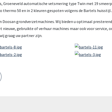
Lis, Groeneveld automatische vetsmering type Twin met 19 smeerp
 thermo 50 en in 2 kleuren gespoten volgens de Bartels huisstijl.
 van Doosan grondverzetmachines. Wij bieden u optimaal presteren
et nieuwe, gebruikte of verhuur machines maar ook voor service, 
ij graag uw partner zijn.
Meedenkende collega’s zijn
cruciaal in de energietransitie
Stap voor stap werken aan een emissievrije