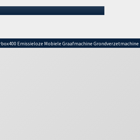
eerste afgeleverde DX355LC Electric…
07 juli 2026