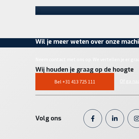
volgende…
30 juli 2026
Wil je meer weten over onze machi
Neem contact met ons op. We vertellen je er gra
Wij houden je graag op de hoogte
Of ga na
Bel +31 413 725 111
Volg ons