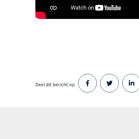
Deel dit bericht op
Staad opent nieuw Parts
Center in Schijndel en zet
volgende stap in haar groei
Staad heeft een locatie betrokken in
Schijndel. Met de opening van dit nieuwe
Parts Center zet het bedrijf een