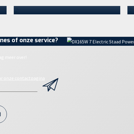
koers die Westra vaart. Het bijna ho…
27 juli 2026
nes of onze service?
ag meer over!
ar onze contactpagina