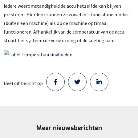
iedere weeromstandigheid de accu hetzelfde kan blijven
presteren. Hierdoor kunnen ze zowel in 'stand alone modus'
(buiten een machine) als op de machine optimaal
functioneren. Afhankelijk van de temperatuur van de accu
stuurt het systeem de verwarming of de koeling aan.
Deel dit bericht op
Staad opent nieuw Parts Center in
Schijndel en zet volgende stap in haar
groei
Staad heeft een locatie betrokken in Schijndel. Met de
Meer nieuwsberichten
Meedenkende collega’s zijn cruciaal in de
opening van dit nieuwe Parts Center zet het bedrijf een
energietransitie