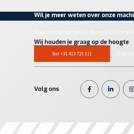
Wil je meer weten over onze machi
Neem contact met ons op. We vertellen je er gra
Wij houden je graag op de hoogte
Of ga na
Bel +31 413 725 111
Volg ons