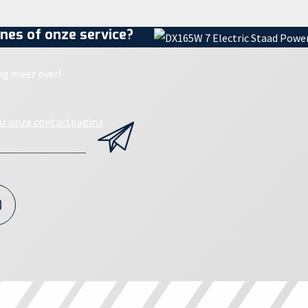
nes of onze service?
ag meer over!
ar onze contactpagina