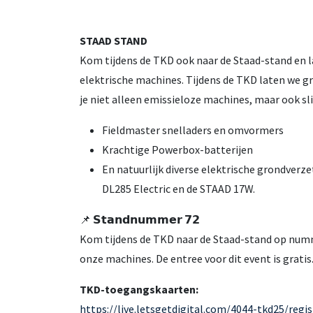
STAAD STAND
Kom tijdens de TKD ook naar de Staad-stand en l
elektrische machines. Tijdens de TKD laten we gr
je niet alleen emissieloze machines, maar ook 
Fieldmaster snelladers en omvormers
Krachtige Powerbox-batterijen
En natuurlijk diverse elektrische grondverz
DL285 Electric en de STAAD 17W.
📌 𝗦𝘁𝗮𝗻𝗱𝗻𝘂𝗺𝗺𝗲𝗿 𝟳𝟮
Kom tijdens de TKD naar de Staad-stand op numme
onze machines. De entree voor dit event is gratis
TKD-toegangskaarten:
https://live.letsgetdigital.com/4044-tkd25/re