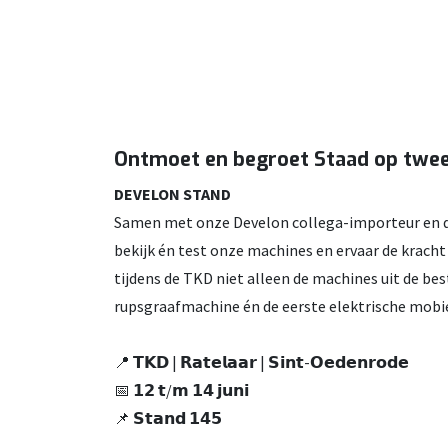
Ontmoet en begroet Staad op twe
DEVELON STAND
Samen met onze Develon collega-importeur en de
bekijk én test onze machines en ervaar de krach
tijdens de TKD niet alleen de machines uit de 
rupsgraafmachine én de eerste elektrische mobi
📍 𝗧𝗞𝗗 | 𝗥𝗮𝘁𝗲𝗹𝗮𝗮𝗿 | 𝗦𝗶𝗻𝘁-𝗢𝗲𝗱𝗲𝗻𝗿𝗼𝗱𝗲
📅 𝟭𝟮 𝘁/𝗺 𝟭𝟰 𝗷𝘂𝗻𝗶
📌 𝗦𝘁𝗮𝗻𝗱 𝟭𝟰𝟱