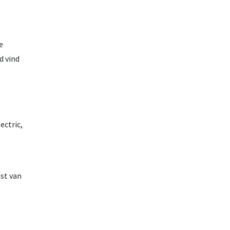
e
d vind
ectric,
st van