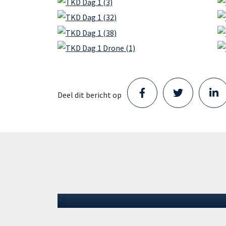
Deel dit bericht op
Staad opent nieuw Parts
Center in Schijndel en zet
volgende stap in haar groei
Staad heeft een locatie betrokken in
Schijndel. Met de opening van dit nieuwe
Parts Center zet het bedrijf een
volgende…
30 juli 2026