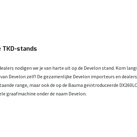
e TKD-stands
alers nodigen we je van harte uit op de Develon stand. Kom lang
t van Develon zelf! De gezamenlijke Develon importeurs en dealer
bestaande range, maar ook de op de Bauma geïntroduceerde DX260L
ele graafmachine onder de naam Develon.