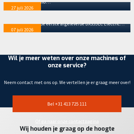
vaart. Het bijna ho…
nummer 2 en 3
27 juli 2026
De machineafleveringen bij onze partner GMB lopen
soepel door. Na de eerste afgeleverde DX355LC Electric…
07 juli 2026
Wil je meer weten over onze machines of
onze service?
Neem contact met ons op. We vertellen je er graag meer over!
Bel +31 413 725 111
Of ga naar onze contactpagina
Wij houden je graag op de hoogte