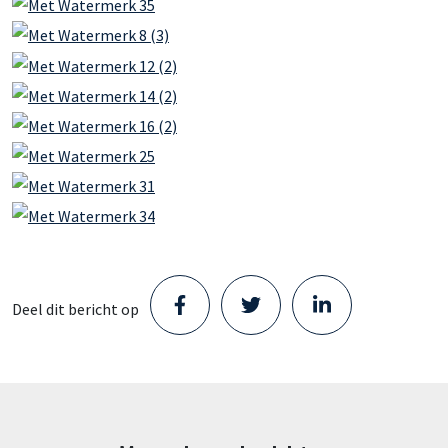
Deel dit bericht op
Staad opent nieuw Parts Center in
Schijndel en zet volgende stap in haar
groei