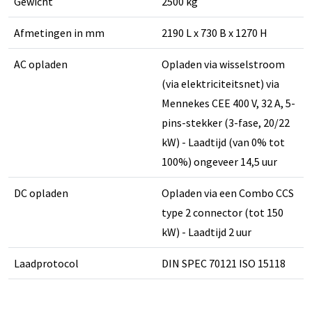
Gewicht
2500 kg
Afmetingen in mm
2190 L x 730 B x 1270 H
AC opladen
Opladen via wisselstroom
(via elektriciteitsnet) via
Mennekes CEE 400 V, 32 A, 5-
pins-stekker (3-fase, 20/22
kW) - Laadtijd (van 0% tot
100%) ongeveer 14,5 uur
DC opladen
Opladen via een Combo CCS
type 2 connector (tot 150
kW) - Laadtijd 2 uur
Laadprotocol
DIN SPEC 70121 ISO 15118