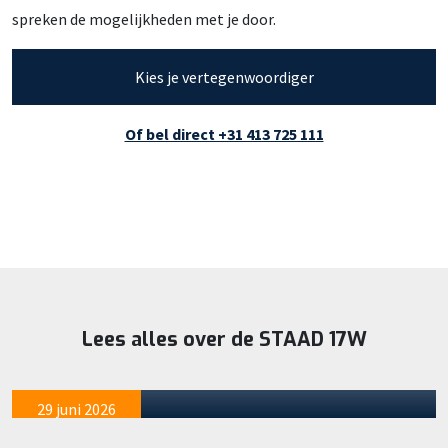
spreken de mogelijkheden met je door.
Kies je vertegenwoordiger
Of bel direct +31 413 725 111
Lees alles over de STAAD 17W
Van vertrouwen naar realiteit: klanten
maken kennis met de STAAD 17W
29 juni 2026
Staad feliciteert: Verbruggen-GWW met