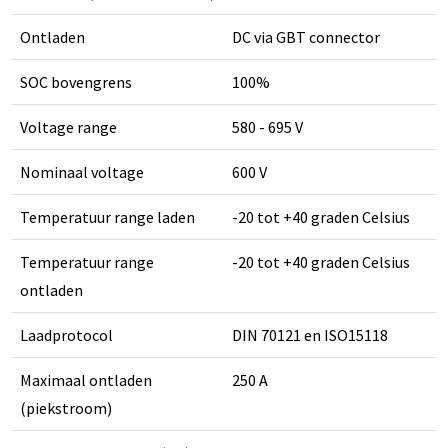
Ontladen
DC via GBT connector
SOC bovengrens
100%
Voltage range
580 - 695 V
Nominaal voltage
600 V
Temperatuur range laden
-20 tot +40 graden Celsius
Temperatuur range
-20 tot +40 graden Celsius
ontladen
Laadprotocol
DIN 70121 en ISO15118
Maximaal ontladen
250 A
(piekstroom)