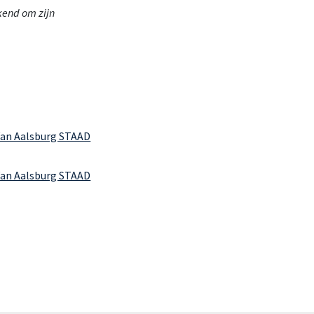
kend om zijn
Afgeleverd bij GMB: DX355LC