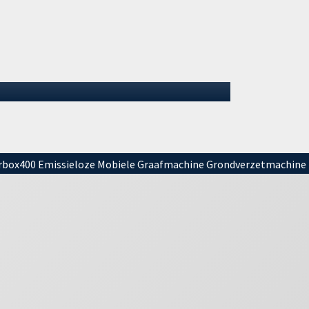
Electric nummer 2 en 3
De machineafleveringen bij onze
partner GMB lopen soepel door. Na de
eerste afgeleverde DX355LC Electric…
07 juli 2026