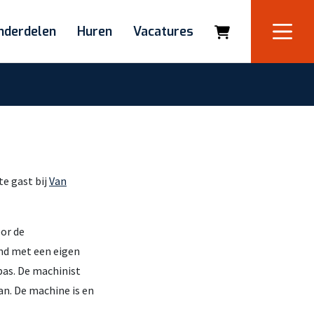
nderdelen
Huren
Vacatures
e gast bij
Van
oor de
and met een eigen
pas. De machinist
an. De machine is en