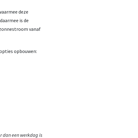
 waarmee deze
 daarmee is de
k zonnestroom vanaf
opties opbouwen:
r dan een werkdag is