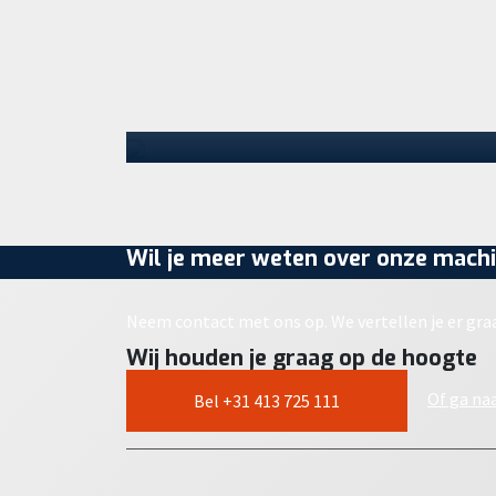
Staad heeft een locatie betrokken in
Schijndel. Met de opening van dit nieuwe
Parts Center zet het bedrijf een
volgende…
30 juli 2026
Wil je meer weten over onze machi
Neem contact met ons op. We vertellen je er gra
Wij houden je graag op de hoogte
Of ga na
Bel +31 413 725 111