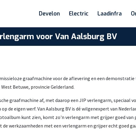
Develon
Electric
Laadinfra
O
erlengarm voor Van Aalsburg BV
issieloze graafmachine voor de aflevering en een demonstratie t
e West Betuwe, provincie Gelderland.
ische graafmachine af, met daarop een JIP verlengarm, speciaal v
op de eigen werf. Van Aalsburg BV is dé wilgenexpert van Nederl
 fotoalbum kunt zien, komt zo'n verlengarm met grijper goed van 
dat de werkzaamheden met een verlengarm en grijper echt goed ga