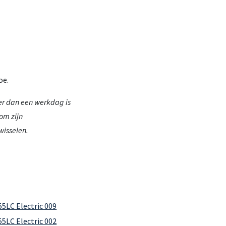
oe.
r dan een werkdag is
om zijn
wisselen.