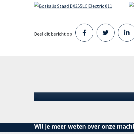
Deel dit bericht op
Staad opent nieuw Parts
Center in Schijndel en zet
volgende stap in haar groei
Staad heeft een locatie betrokken in
Schijndel. Met de opening van dit nieuwe
Parts Center zet het bedrijf een
volgende…
30 juli 2026
Wil je meer weten over onze machi