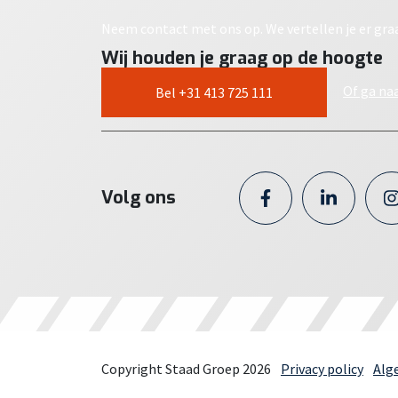
Neem contact met ons op. We vertellen je er gra
Wij houden je graag op de hoogte
Of ga na
Bel +31 413 725 111
Volg ons
Copyright Staad Groep 2026
Privacy policy
Alg