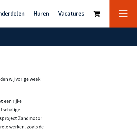
nderdelen
Huren
Vacatures
den wij vorige week
 een rijke
otschalige
gsproject Zandmotor
rele werken, zoals de