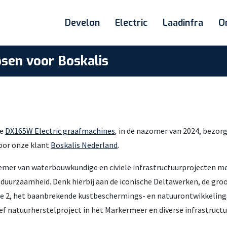
Develon
Electric
Laadinfra
O
sen voor Boskalis
le
DX165W Electric graafmachines
,
in de nazomer van 2024, bezorg
oor onze klant
Boskalis Nederland
.
mer van waterbouwkundige en civiele infrastructuurprojecten met
 duurzaamheid. Denk hierbij aan de iconische Deltawerken, de gro
te 2, het baanbrekende kustbeschermings- en natuurontwikkelin
f natuurherstelproject in het Markermeer en diverse infrastructu