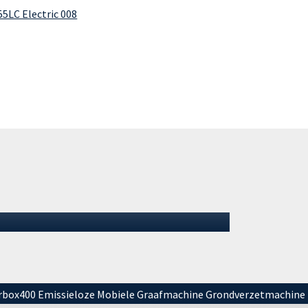
Afgeleverd bij GMB: DX355LC
Electric nummer 2 en 3
De machineafleveringen bij onze
partner GMB lopen soepel door. Na de
eerste afgeleverde DX355LC Electric…
07 juli 2026