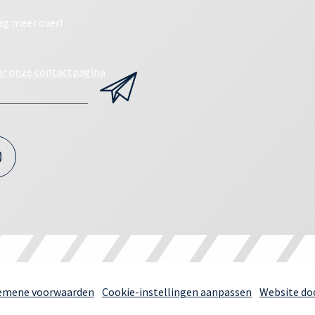
ag meer over!
ar onze contactpagina
emene voorwaarden
Cookie-instellingen aanpassen
Website doo