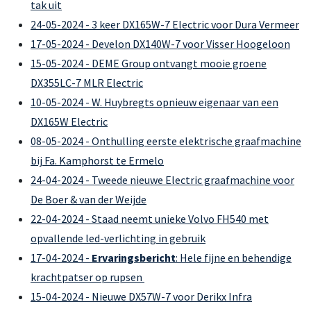
tak uit
24-05-2024 - 3 keer DX165W-7 Electric voor Dura Vermeer
17-05-2024 - Develon DX140W-7 voor Visser Hoogeloon
15-05-2024 - DEME Group ontvangt mooie groene
DX355LC-7 MLR Electric
10-05-2024 - W. Huybregts opnieuw eigenaar van een
DX165W Electric
08-05-2024 - Onthulling eerste elektrische graafmachine
bij Fa. Kamphorst te Ermelo
24-04-2024 - Tweede nieuwe Electric graafmachine voor
De Boer & van der Weijde
22-04-2024 - Staad neemt unieke Volvo FH540 met
opvallende led-verlichting in gebruik
17-04-2024 -
Ervaringsbericht
: Hele fijne en behendige
krachtpatser op rupsen
15-04-2024 - Nieuwe DX57W-7 voor Derikx Infra