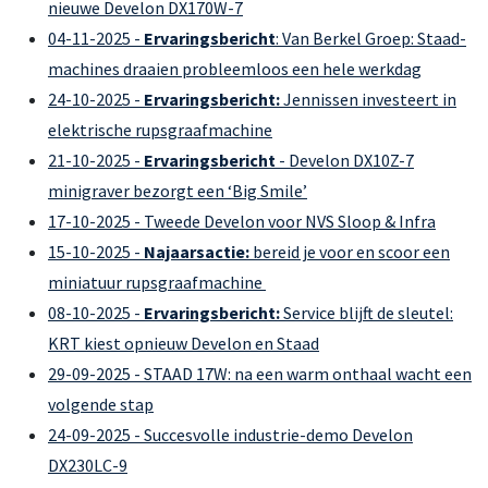
nieuwe Develon DX170W-7
04-11-2025 -
Ervaringsbericht
: Van Berkel Groep: Staad-
machines draaien probleemloos een hele werkdag
24-10-2025 -
Ervaringsbericht:
Jennissen investeert in
elektrische rupsgraafmachine
21-10-2025 -
Ervaringsbericht
- Develon DX10Z-7
minigraver bezorgt een ‘Big Smile’
17-10-2025 - Tweede Develon voor NVS Sloop & Infra
15-10-2025 -
Najaarsactie:
bereid je voor en scoor een
miniatuur rupsgraafmachine
08-10-2025 -
Ervaringsbericht:
Service blijft de sleutel:
KRT kiest opnieuw Develon en Staad
29-09-2025 - STAAD 17W: na een warm onthaal wacht een
volgende stap
24-09-2025 - Succesvolle industrie-demo Develon
DX230LC-9