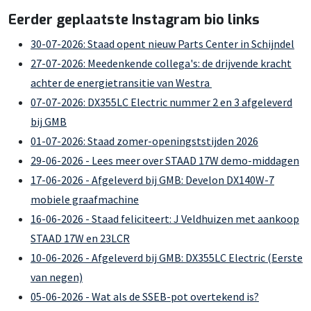
Eerder geplaatste Instagram bio links
30-07-2026: Staad opent nieuw Parts Center in Schijndel
27-07-2026: Meedenkende collega's: de drijvende kracht
achter de energietransitie van Westra
07-07-2026: DX355LC Electric nummer 2 en 3 afgeleverd
bij GMB
01-07-2026: Staad zomer-openingststijden 2026
29-06-2026 - Lees meer over STAAD 17W demo-middagen
17-06-2026 - Afgeleverd bij GMB: Develon DX140W-7
mobiele graafmachine
16-06-2026 - Staad feliciteert: J Veldhuizen met aankoop
STAAD 17W en 23LCR
10-06-2026 - Afgeleverd bij GMB: DX355LC Electric (Eerste
van negen)
05-06-2026 - Wat als de SSEB-pot overtekend is?