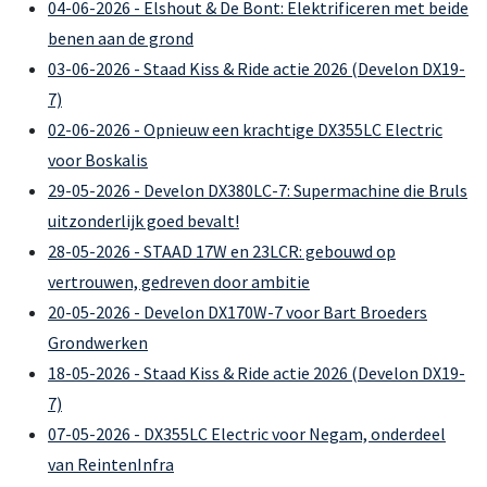
04-06-2026 - Elshout & De Bont: Elektrificeren met beide
benen aan de grond
03-06-2026 - Staad Kiss & Ride actie 2026 (Develon DX19-
7)
02-06-2026 - Opnieuw een krachtige DX355LC Electric
voor Boskalis
29-05-2026 - Develon DX380LC-7: Supermachine die Bruls
uitzonderlijk goed bevalt!
28-05-2026 - STAAD 17W en 23LCR: gebouwd op
vertrouwen, gedreven door ambitie
20-05-2026 - Develon DX170W-7 voor Bart Broeders
Grondwerken
18-05-2026 - Staad Kiss & Ride actie 2026 (Develon DX19-
7)
07-05-2026 - DX355LC Electric voor Negam, onderdeel
van ReintenInfra