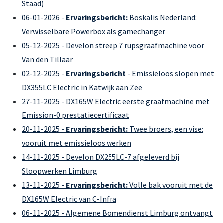
Staad)
06-01-2026 -
Ervaringsbericht:
Boskalis Nederland:
Verwisselbare Powerbox als gamechanger
05-12-2025 - Develon streep 7 rupsgraafmachine voor
Van den Tillaar
02-12-2025 -
Ervaringsbericht
- Emissieloos slopen met
DX355LC Electric in Katwijk aan Zee
27-11-2025 - DX165W Electric eerste graafmachine met
Emission-0 prestatiecertificaat
20-11-2025 -
Ervaringsbericht:
Twee broers, een vise:
vooruit met emissieloos werken
14-11-2025 - Develon DX255LC-7 afgeleverd bij
Sloopwerken Limburg
13-11-2025 -
Ervaringsbericht:
Volle bak vooruit met de
DX165W Electric van C-Infra
06-11-2025 - Algemene Bomendienst Limburg ontvangt