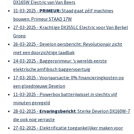
DX165W Electric van Van Beers
31-03-2025 -
PRIMEUR:
Staad gaat zélf machines
bouwen. Primeur STAAD 17W
27-03-2025 - Krachtige DX355LC Electric voor Van Berkel
Groep
26-03-2025 - Develon persbericht: Revolutionair zicht
met een doorzichtige laadbak
24-03-2025 - Baggerprimeur: 's werelds eerste
elektrische amfibisch baggervoertuig
17-03-2025 - Voorjaarsactie: 0% financieringkosten op
een gloednieuwe Develon
11-03-2025 - Powerbox batterijwissel in slechts vijf
minuten geregeld
28-02-2025 -
Ervaringsbericht
: Sterke Develon DX160W-7
die ook nog verraste
27-02-2025 - Elektrificatie toegankelijker maken voor