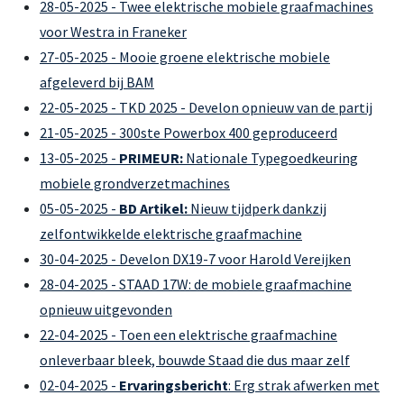
28-05-2025 - Twee elektrische mobiele graafmachines
voor Westra in Franeker
27-05-2025 - Mooie groene elektrische mobiele
afgeleverd bij BAM
22-05-2025 - TKD 2025 - Develon opnieuw van de partij
21-05-2025 - 300ste Powerbox 400 geproduceerd
13-05-2025 -
PRIMEUR:
Nationale Typegoedkeuring
mobiele grondverzetmachines
05-05-2025 -
BD Artikel:
Nieuw tijdperk dankzij
zelfontwikkelde elektrische graafmachine
30-04-2025 - Develon DX19-7 voor Harold Vereijken
28-04-2025 - STAAD 17W: de mobiele graafmachine
opnieuw uitgevonden
22-04-2025 - Toen een elektrische graafmachine
onleverbaar bleek, bouwde Staad die dus maar zelf
02-04-2025 -
Ervaringsbericht
: Erg strak afwerken met