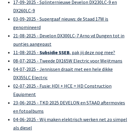
17-09-2025 - Splinternieuwe Develon DX230LC-9 en
DX260LC-9
03-09-2025 - Supergaaf nieuws: de Staad 17W is
genomineerd
21-08-2025 - Develon DX300LC-7 Arno vd Dungen tot in
puntjes aangepast
11-08-2025 -
Subsidie SSEB
, pak jij deze nog mee?
08-07-2025 - Tweede DX165W Electric voor Weijtmans
04-07-2025 - Jennissen draait met een hele dikke
DX355LC Electric
02-07-2025 - Fusie: HDI + HCE = HD Construction
Equipment
23-06-2025 - TKD 2025 DEVELON en STAAD aftermovies
en fotoalbums
04-06-2025 - Wij maken elektrisch werken net zo simpel
als diesel