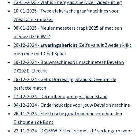
13-01-2025 - Wat is Energy as a Service? Video-uitleg
10-01-2025 - Twee elektrische graafmachines voor
Westra in Franeker
08-01-2025 - Meulenmeesters trapt 2025 af met een
nieuwe DX160W-7
20-12-2024 -
Ervaringsbericht
: Zelfs vanuit Zweden kijkt
men mee met Chef Spaai
19-12-2024 - BouwmachinesNL machinetest Develon
DX20ZE-Electric
18-12-2024 - Gebr. Dorrestijn, Staad & Develon: de
perfecte match
17-12-2024 - December openingstijden Staad
04-12-2024 - Onderhoudtips voor jouw Develon machine
26-11-2024 - Elektrische graafmachine voor Van den
Elshout en de Bont
22-11-2024 - DX165W-7 Electric met JIP verlengarm voor