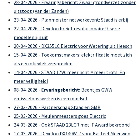
28-04-2026 - Ervaringsbericht: Zwaar grondverzet zonder
uitstoot (Van der Zanden)
23-04-2026 - Planmeister netwerkevent: Staad is erbij
22-04-2026 - Develon breidt revolutionaire 9-serie
modellenlijn uit
20-04-2026 - DX355LC Electric voor Wetering uit Heesch
15-04-2026 - Toekomstmakers: elektrificatie moet zich
als een olievlek verspreiden
14-04-2026 - STAAD 17W: meer licht = meer trots. En
meer veiligheid!
08-04-2026 -
Ervaringsbericht:
Beentjes GWW:
emissieloos werken is een mindset
27-03-2026 - Partnerschap Staad en GMB
25-03-2026 - Meulenmeesters goes Electric
24-03-2026 - Ook STAAD 23LCR met iF Award bekroond
17-03-2026 - Develon DX140W-7 voor Kasteel Meeuwen