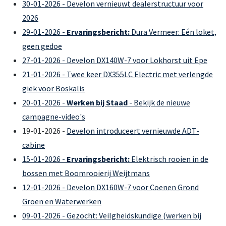
30-01-2026 - Develon vernieuwt dealerstructuur voor
2026
29-01-2026 -
Ervaringsbericht:
Dura Vermeer: Eén loket,
geen gedoe
27-01-2026 - Develon DX140W-7 voor Lokhorst uit Epe
21-01-2026 - Twee keer DX355LC Electric met verlengde
giek voor Boskalis
20-01-2026 -
Werken bij Staad
- Bekijk de nieuwe
campagne-video's
19-01-2026 -
Develon introduceert vernieuwde ADT-
cabine
15-01-2026 -
Ervaringsbericht:
Elektrisch rooien in de
bossen met Boomrooierij Weijtmans
12-01-2026 - Develon DX160W-7 voor Coenen Grond
Groen en Waterwerken
09-01-2026 - Gezocht: Veilgheidskundige (werken bij