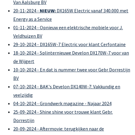
Van Aalsburg BV
20-11-2024 -
NIEUW:
DX165W Electric vanaf 340.000 met
Energy as a Service
01-11-2024 - Opnieuw een elektrische mobiele voor J.
Veldhuizen BV
29-10-2024 - DX165W-7 Electric voor klant Cerfontaine
18-10-2024 - Splinternieuwe Develon DX170W-7 voor van
de Wijgert
10-10-2024 - En dat is nummer twee voor Gebr Dorrestijn
BV
07-10-2024 - BAK's Develon DX140W-7: Vakkundig en
veelzijdig
04-10-2024 - Grondwerk magazine - Najaar 2024
25-09-2024 - Shine shine voor trouwe klant Gebr.
Dorrestijn
20-09-2024 - Aftermovie: terugkijken naar de