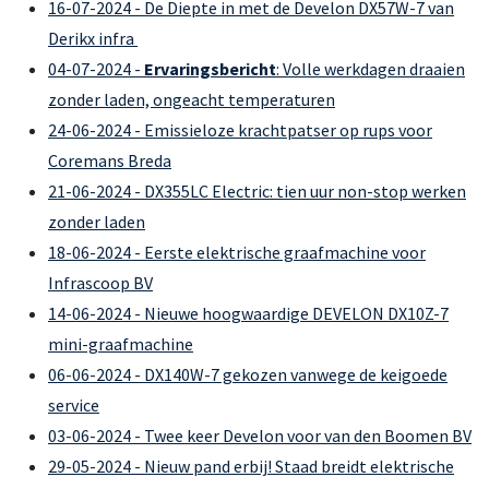
16-07-2024 - De Diepte in met de Develon DX57W-7 van
Derikx infra
04-07-2024 -
Ervaringsbericht
: Volle werkdagen draaien
zonder laden, ongeacht temperaturen
24-06-2024 - Emissieloze krachtpatser op rups voor
Coremans Breda
21-06-2024 - DX355LC Electric: tien uur non-stop werken
zonder laden
18-06-2024 - Eerste elektrische graafmachine voor
Infrascoop BV
14-06-2024 - Nieuwe hoogwaardige DEVELON DX10Z-7
mini-graafmachine
06-06-2024 - DX140W-7 gekozen vanwege de keigoede
service
03-06-2024 - Twee keer Develon voor van den Boomen BV
29-05-2024 - Nieuw pand erbij! Staad breidt elektrische